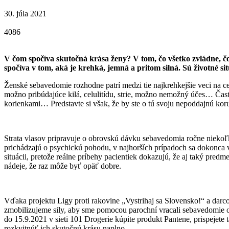
30. júla 2021
4086
V čom spočíva skutočná krása ženy? V tom, čo všetko zvládne, čo 
spočíva v tom, aká je krehká, jemná a pritom silná. Sú životné sit
Ženské sebavedomie rozhodne patrí medzi tie najkrehkejšie veci na ce
možno pribúdajúce kilá, celulitídu, strie, možno nemožný účes… Č
korienkami… Predstavte si však, že by ste o tú svoju nepoddajnú koru
Strata vlasov pripravuje o obrovskú dávku sebavedomia ročne niekoľk
prichádzajú o psychickú pohodu, v najhorších prípadoch sa dokonca 
situácii, pretože reálne príbehy pacientiek dokazujú, že aj taký pred
nádeje, že raz môže byť opäť dobre.
Vďaka projektu Ligy proti rakovine „Vystrihaj sa Slovensko!“ a darco
zmobilizujeme sily, aby sme pomocou parochní vracali sebavedomie o
do 15.9.2021 v sieti 101 Drogerie kúpite produkt Pantene, prispejet
rozkvitnúť ich skutočnú krásu naplno.