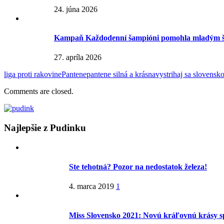
24. júna 2026
Kampaň Každodenní šampióni pomohla mladým šp
27. apríla 2026
liga proti rakovine
Pantene
pantene silná a krásna
vystrihaj sa slovensk
Comments are closed.
Najlepšie z Pudinku
Ste tehotná? Pozor na nedostatok železa!
4. marca 2019
1
Miss Slovensko 2021: Novú kráľovnú krásy s