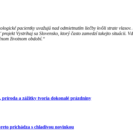
ologické pacientky uvažujú nad odmietnutím liečby kvôli strate vlasov
rojekt Vystrihaj sa Slovensko, ktorý často zamedzí takejto situácii. 
očnom životnom období.“
, príroda a zážitky tvoria dokonalé prázdniny
reto prichádza s chladivou novinkou