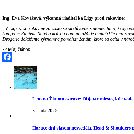
Ing. Eva Kováčová, výkonná riaditeľka Ligy proti rakovine:
„V Lige proti rakovine sa často sa stretávame s momentami, kedy onk
kampane Pantene Silná a krásna nám umožňuje nepretržite realizovať p
Drogerie dokážeme významne pomáhať ženám, ktoré sa ocitli v nár
Zdieľaj článok:
Facebook
Leto na Žitnom ostrove: Objavte miesto, kde voda
31. júla 2026
Horúce dni vlasom nesvedčia. Head & Shoulders p