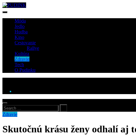
Móda
Jedlo
Hudba
Kino
Cestovanie
Rallye
Kultúra
Zdravie
Tech
O Pudinku
Zdravie
Skutočnú krásu ženy odhalí aj 