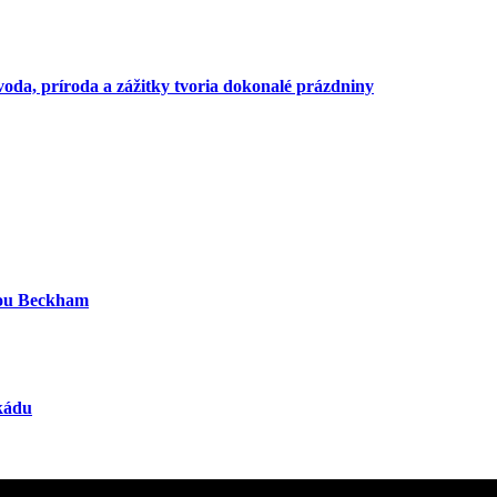
voda, príroda a zážitky tvoria dokonalé prázdniny
iou Beckham
ekádu