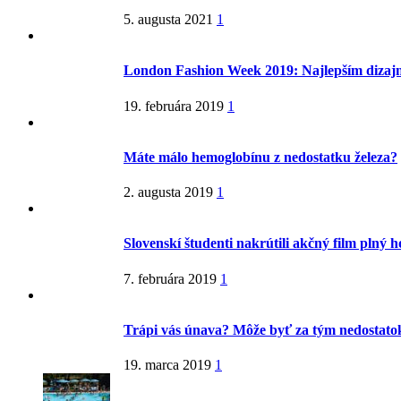
5. augusta 2021
1
London Fashion Week 2019: Najlepším dizaj
19. februára 2019
1
Máte málo hemoglobínu z nedostatku železa?
2. augusta 2019
1
Slovenskí študenti nakrútili akčný film plný 
7. februára 2019
1
Trápi vás únava? Môže byť za tým nedostatok
19. marca 2019
1