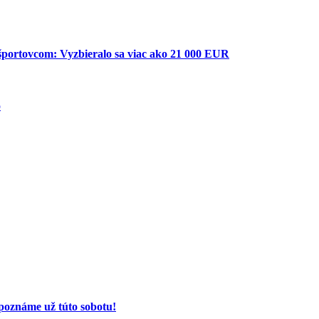
ortovcom: Vyzbieralo sa viac ako 21 000 EUR
o
poznáme už túto sobotu!