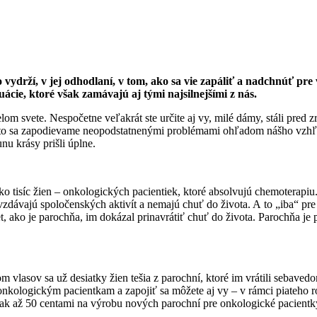
vydrží, v jej odhodlaní, v tom, ako sa vie zapáliť a nadchnúť pre
uácie, ktoré však zamávajú aj tými najsilnejšími z nás.
lom svete. Nespočetne veľakrát ste určite aj vy, milé dámy, stáli pred
asto sa zapodievame neopodstatnenými problémami ohľadom nášho vzhľ
nu krásy prišli úplne.
o tisíc žien – onkologických pacientiek, ktoré absolvujú chemoterapiu
vzdávajú spoločenských aktivít a nemajú chuť do života. A to „iba“ p
met, ako je parochňa, im dokázal prinavrátiť chuť do života. Parochňa 
m vlasov sa už desiatky žien tešia z parochní, ktoré im vrátili sebaved
nkologickým pacientkam a zapojiť sa môžete aj vy – v rámci piateho r
e tak až 50 centami na výrobu nových parochní pre onkologické pacient