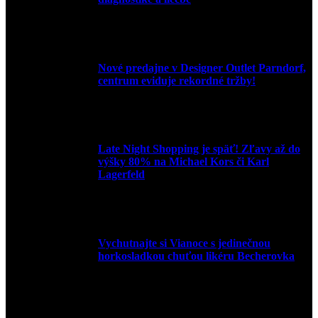
9. júla 2026
Nové predajne v Designer Outlet Parndorf,
centrum eviduje rekordné tržby!
3. mája 2026
Late Night Shopping je späť! Zľavy až do
výšky 80% na Michael Kors či Karl
Lagerfeld
9. marca 2026
Vychutnajte si Vianoce s jedinečnou
horkosladkou chuťou likéru Becherovka
3. decembra 2024