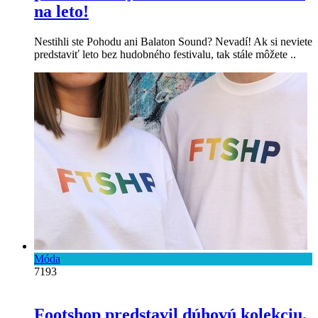
na leto!
Nestihli ste Pohodu ani Balaton Sound? Nevadí! Ak si neviete
predstaviť leto bez hudobného festivalu, tak stále môžete ..
Móda
7193
Footshop predstavil dúhovú kolekciu,