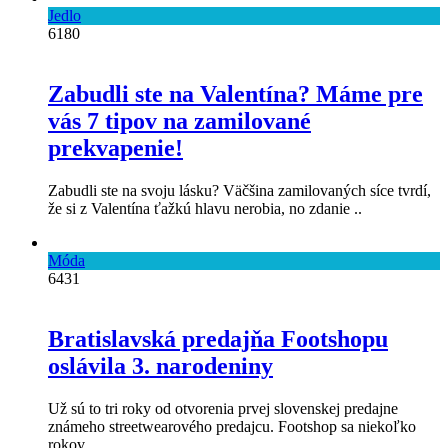
Jedlo
6180
Zabudli ste na Valentína? Máme pre
vás 7 tipov na zamilované
prekvapenie!
Zabudli ste na svoju lásku? Väčšina zamilovaných síce tvrdí,
že si z Valentína ťažkú hlavu nerobia, no zdanie ..
Móda
6431
Bratislavská predajňa Footshopu
oslávila 3. narodeniny
Už sú to tri roky od otvorenia prvej slovenskej predajne
známeho streetwearového predajcu. Footshop sa niekoľko
rokov ..