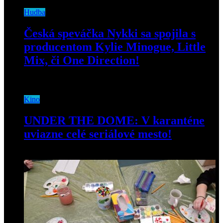
Hudba
Česká speváčka Nykki sa spojila s
producentom Kylie Minogue, Little
Mix, či One Direction!
15. októbra 2020
Kino
UNDER THE DOME: V karanténe
uviazne celé seriálové mesto!
19. marca 2020