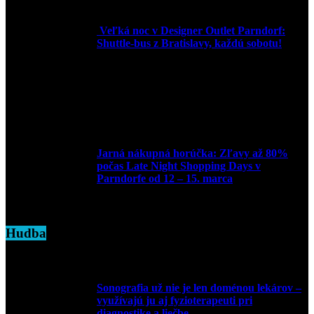
Veľká noc v Designer Outlet Parndorf:
Shuttle-bus z Bratislavy, každú sobotu!
16. apríla 2025
Jarná nákupná horúčka: Zľavy až 80%
počas Late Night Shopping Days v
Parndorfe od 12 – 15. marca
7. marca 2025
Hudba
Sonografia už nie je len doménou lekárov –
využívajú ju aj fyzioterapeuti pri
diagnostike a liečbe