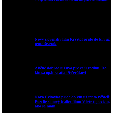
10. augusta 2023
Nový slovenský film Kryštof príde do kín už
tento štvrtok
20. apríla 2022
Akčné dobrodružstvo pre celú rodinu. Do
kín sa opäť vrátia Příšerákovi
15. marca 2022
Nová Evitovka príde do kín už tento týždeň:
Pozrite si nový trailer filmu V lete ti poviem,
ako sa mám