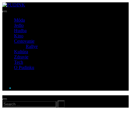
Móda
Jedlo
Hudba
Kino
Cestovanie
Rallye
Kultúra
Zdravie
Tech
O Pudinku