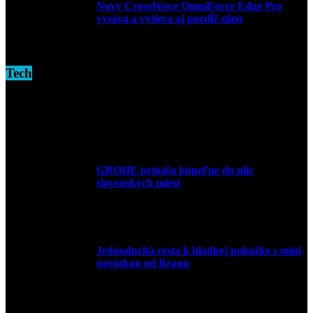
Nový CrossWave OmniForce Edge Pro
vysáva a vytiera aj pozdĺž stien
16. novembra 2024
Tech
GROHE prináša kúpeľne do ulíc
slovenských miest
10. júla 2026
Jednoduchá cesta k hladkej pokožke s mini
novinkou od Braun
27. mája 2026