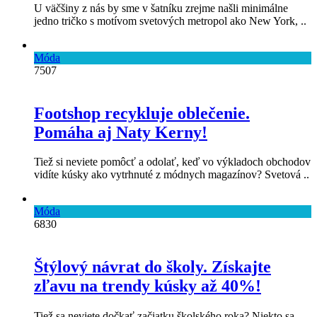
U väčšiny z nás by sme v šatníku zrejme našli minimálne
jedno tričko s motívom svetových metropol ako New York, ..
Móda
7507
Footshop recykluje oblečenie.
Pomáha aj Naty Kerny!
Tiež si neviete pomôcť a odolať, keď vo výkladoch obchodov
vidíte kúsky ako vytrhnuté z módnych magazínov? Svetová ..
Móda
6830
Štýlový návrat do školy. Získajte
zľavu na trendy kúsky až 40%!
Tiež sa neviete dočkať začiatku školského roka? Niekto sa