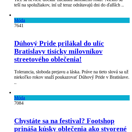
teší na spolužiakov, iní už teraz odrátavajú dni do ďalších ..
Móda
7641
Dúhový Pride prilákal do ulíc
Bratislavy tisícky milovníkov
streetového oblečenia!
Tolerancia, sloboda prejavu a láska. Práve na tieto slová sa už
niekoľko rokov snaží poukazovať Dúhový Pride v Bratislave.
..
Móda
7084
Chystáte sa na festival? Footshop
prináša kúsky oblečenia ako stvorené