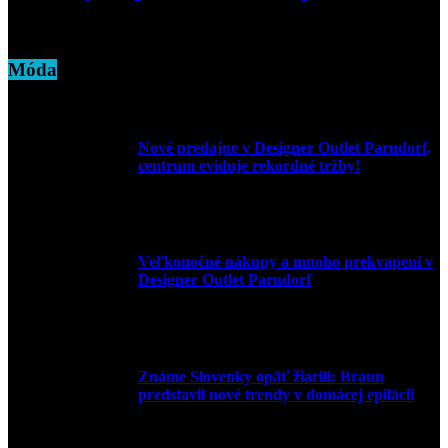
24. júla 2020
Móda
Nové predajne v Designer Outlet Parndorf,
centrum eviduje rekordné tržby!
3. mája 2026
Veľkonočné nákupy a mnoho prekvapení v
Designer Outlet Parndorf
30. marca 2026
Známe Slovenky opäť žiarili: Braun
predstavil nové trendy v domácej epilácii
2. júna 2025