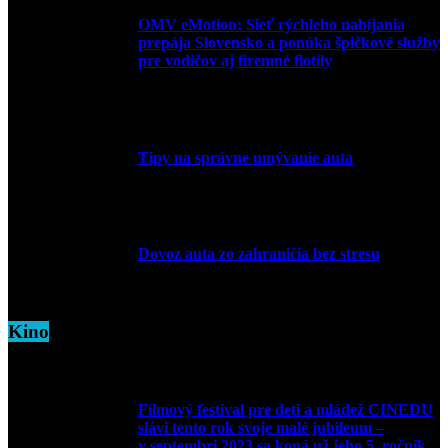
OMV eMotion: Sieť rýchleho nabíjania
prepája Slovensko a ponúka špičkové služby
pre vodičov aj firemné flotily
1. apríla 2026
Tipy na správne umývanie auta
5. marca 2026
Dovoz auta zo zahraničia bez stresu
5. marca 2026
Kino
Filmový festival pre deti a mládež CINEDU
slávi tento rok svoje malé jubileum –
v septembri 2023 sa koná už jeho 5. ročník