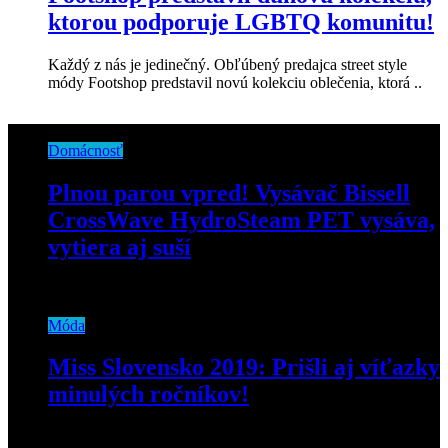
ktorou podporuje LGBTQ komunitu!
Každý z nás je jedinečný. Obľúbený predajca street style
módy Footshop predstavil novú kolekciu oblečenia, ktorá ..
Domácnosť
Plnou parou vpred! Vysávač Bissell
CrossWave HydroSteam PET vysáva,
vytiera aj suší
3. novembra 2023
Móda
Miss Slovensko 2019: Prišli aj víťazky
minulých ročníkov!
29. apríla 2019