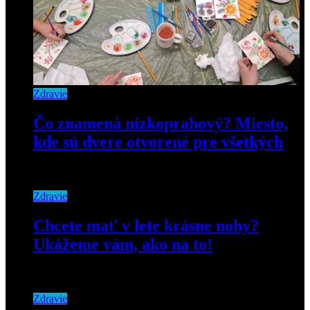
Zdravie
Čo znamená nízkoprahový? Miesto,
kde sú dvere otvorené pre všetkých
5. februára 2025
Zdravie
Chcete mať v lete krásne nohy?
Ukážeme vám, ako na to!
23. júna 2021
Zdravie