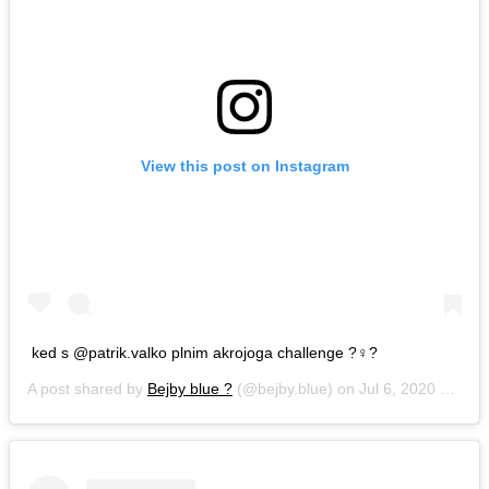
View this post on Instagram
ked s @patrik.valko plnim akrojoga challenge ?‍♀️?
A post shared by
Bejby blue ?
(@bejby.blue) on
Jul 6, 2020 at 12:07pm PDT