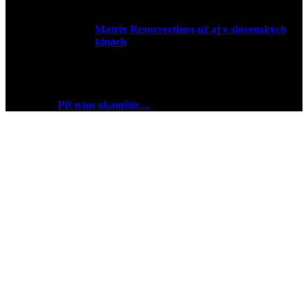
Matrix Resurrections už aj v slovenských
kinách
27. januára 2022
2018 © Ej kej ej sme Pudink.
Chceš reklamu? My sme
pripravení
Píš nám okamžite....