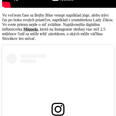
Vo voľnom čase sa Bejby Blue venuje napríklad jóge, alebo trávi
čas po boku svojich priateľov, napríklad s youtuberkou Lady Zikou.
Vo svete pritom nejde o nič zvláštne. Najslávnejšia digitálna
influencerka
Miquela
, ktorú na Instagrame sleduej viac než 2,5
miliónov ľudí sa môže tešiť zárobkom, o akých môže väčšina
Slovákov len snívať.