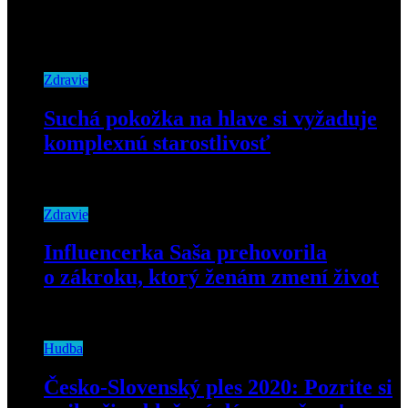
Zdravie
Suchá pokožka na hlave si vyžaduje
komplexnú starostlivosť
30. novembra 2022
Zdravie
Influencerka Saša prehovorila
o zákroku, ktorý ženám zmení život
16. mája 2023
Hudba
Česko-Slovenský ples 2020: Pozrite si