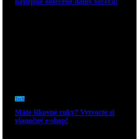
najlepšie oblečené dámy večera!
10. februára 2020
Tech
Máte šikovné ruky? Vytvorte si
vianočný e-shop!
4. decembra 2019