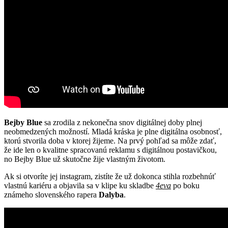
Bejby Blue
sa zrodila z nekonečna snov digitálnej doby plnej
neobmedzených možností. Mladá kráska je plne digitálna osobnosť,
ktorú stvorila doba v ktorej žijeme. Na prvý pohľad sa môže zdať,
že ide len o kvalitne spracovanú reklamu s digitálnou postavičkou,
no Bejby Blue už skutočne žije vlastným životom.
Ak si otvoríte jej instagram, zistíte že už dokonca stihla rozbehnúť
vlastnú kariéru a objavila sa v klipe ku skladbe
4eva
po boku
známeho slovenského rapera
Dalyba
.