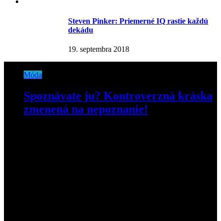
Steven Pinker: Priemerné IQ rastie každú
dekádu
19. septembra 2018
Móda
Spoznávate ju? Kontroverzná kráska
zmenená na nepoznanie!
30. októbra 2020