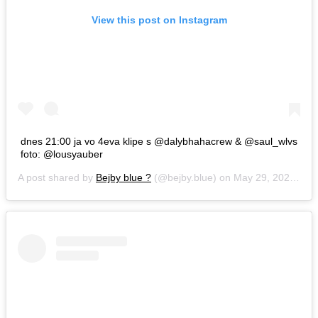
View this post on Instagram
dnes 21:00 ja vo 4eva klipe s @dalybhahacrew & @saul_wlvs
foto: @lousyauber
A post shared by
Bejby blue ?
(@bejby.blue) on
May 29, 2020 at 9:37am PDT