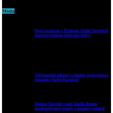
28. marca 2022
Móda
Nové predajne v Designer Outlet Parndorf,
centrum eviduje rekordné tržby!
3. mája 2026
Veľkonočné nákupy a mnoho prekvapení v
Designer Outlet Parndorf
30. marca 2026
Známe Slovenky opäť žiarili: Braun
predstavil nové trendy v domácej epilácii