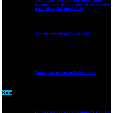
prepája Slovensko a ponúka špičkové služby
pre vodičov aj firemné flotily
1. apríla 2026
Tipy na správne umývanie auta
5. marca 2026
Dovoz auta zo zahraničia bez stresu
5. marca 2026
Kino
Filmový festival pre deti a mládež CINEDU