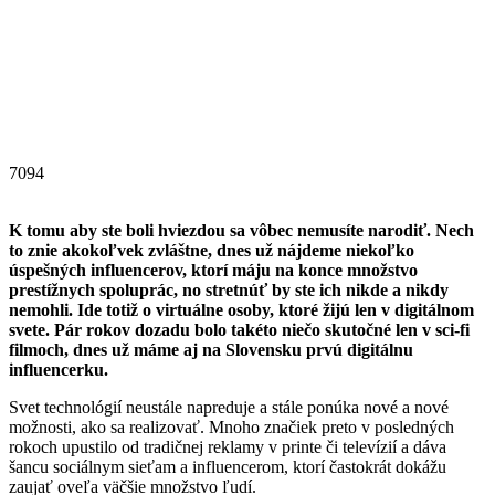
7094
K tomu aby ste boli hviezdou sa vôbec nemusíte narodiť. Nech
to znie akokoľvek zvláštne, dnes už nájdeme niekoľko
úspešných influencerov, ktorí máju na konce množstvo
prestížnych spoluprác, no stretnúť by ste ich nikde a nikdy
nemohli. Ide totiž o virtuálne osoby, ktoré žijú len v digitálnom
svete. Pár rokov dozadu bolo takéto niečo skutočné len v sci-fi
filmoch, dnes už máme aj na Slovensku prvú digitálnu
influencerku.
Svet technológií neustále napreduje a stále ponúka nové a nové
možnosti, ako sa realizovať. Mnoho značiek preto v posledných
rokoch upustilo od tradičnej reklamy v printe či televízií a dáva
šancu sociálnym sieťam a influencerom, ktorí častokrát dokážu
zaujať oveľa väčšie množstvo ľudí.