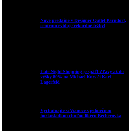
9. júla 2026
Nové predajne v Designer Outlet Parndorf,
centrum eviduje rekordné tržby!
3. mája 2026
Late Night Shopping je späť! Zľavy až do
výšky 80% na Michael Kors či Karl
Lagerfeld
9. marca 2026
Vychutnajte si Vianoce s jedinečnou
horkosladkou chuťou likéru Becherovka
3. decembra 2024