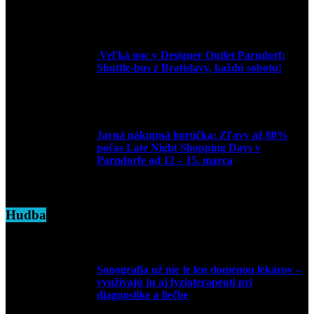
2. júna 2025
Veľká noc v Designer Outlet Parndorf:
Shuttle-bus z Bratislavy, každú sobotu!
16. apríla 2025
Jarná nákupná horúčka: Zľavy až 80%
počas Late Night Shopping Days v
Parndorfe od 12 – 15. marca
7. marca 2025
Hudba
Sonografia už nie je len doménou lekárov –
využívajú ju aj fyzioterapeuti pri
diagnostike a liečbe