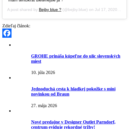
A post shared by
Bejby blue ?
(@bejby.blue) on
Jul 17, 2020 at 11:34am PDT
Zdieľaj článok:
Facebook
GROHE prináša kúpeľne do ulíc slovenských
miest
10. júla 2026
Jednoduchá cesta k hladkej pokožke s mini
novinkou od Braun
27. mája 2026
Nové predajne v Designer Outlet Parndorf,
centrum eviduje rekordné tržby!