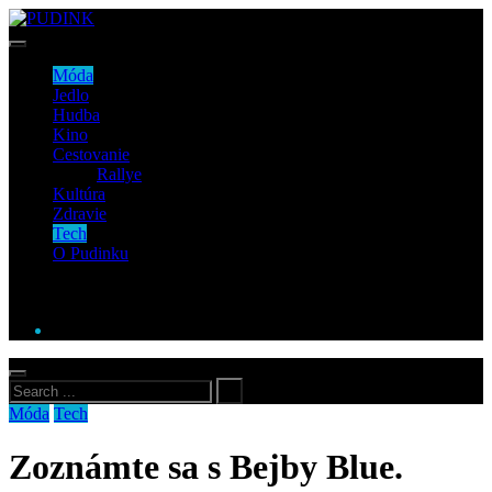
Móda
Jedlo
Hudba
Kino
Cestovanie
Rallye
Kultúra
Zdravie
Tech
O Pudinku
Móda
Tech
Zoznámte sa s Bejby Blue.