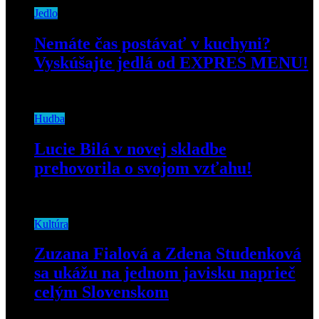
Jedlo
Nemáte čas postávať v kuchyni?
Vyskúšajte jedlá od EXPRES MENU!
8. apríla 2019
Hudba
Lucie Bilá v novej skladbe
prehovorila o svojom vzťahu!
9. júla 2019
Kultúra
Zuzana Fialová a Zdena Studenková
sa ukážu na jednom javisku naprieč
celým Slovenskom