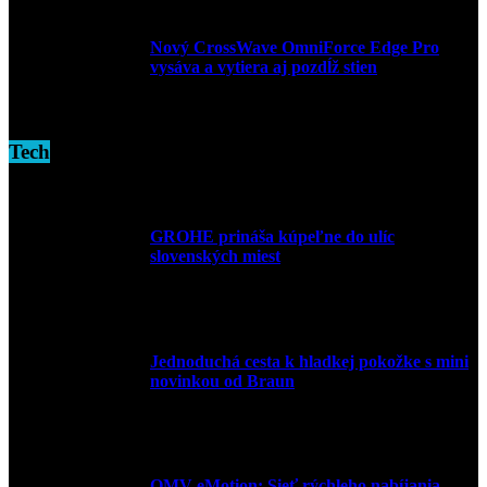
Nový CrossWave OmniForce Edge Pro
vysáva a vytiera aj pozdĺž stien
16. novembra 2024
Tech
GROHE prináša kúpeľne do ulíc
slovenských miest
10. júla 2026
Jednoduchá cesta k hladkej pokožke s mini
novinkou od Braun
27. mája 2026
OMV eMotion: Sieť rýchleho nabíjania