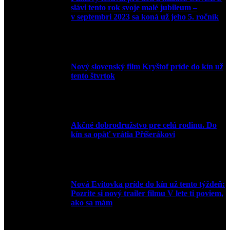
slávi tento rok svoje malé jubileum –
v septembri 2023 sa koná už jeho 5. ročník
10. augusta 2023
Nový slovenský film Kryštof príde do kín už
tento štvrtok
20. apríla 2022
Akčné dobrodružstvo pre celú rodinu. Do
kín sa opäť vrátia Příšerákovi
15. marca 2022
Nová Evitovka príde do kín už tento týždeň:
Pozrite si nový trailer filmu V lete ti poviem,
ako sa mám
14. februára 2022