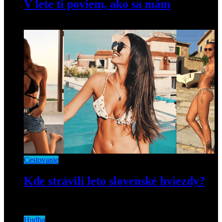
V lete ti poviem, ako sa mám
14. februára 2022
Cestovanie
Kde strávili leto slovenské hviezdy?
20. septembra 2018
Hudba