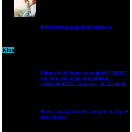
Dovoz auta zo zahraničia bez stresu
5. marca 2026
Kino
Filmový festival pre deti a mládež CINEDU
slávi tento rok svoje malé jubileum –
v septembri 2023 sa koná už jeho 5. ročník
10. augusta 2023
Nový slovenský film Kryštof príde do kín už
tento štvrtok
20. apríla 2022