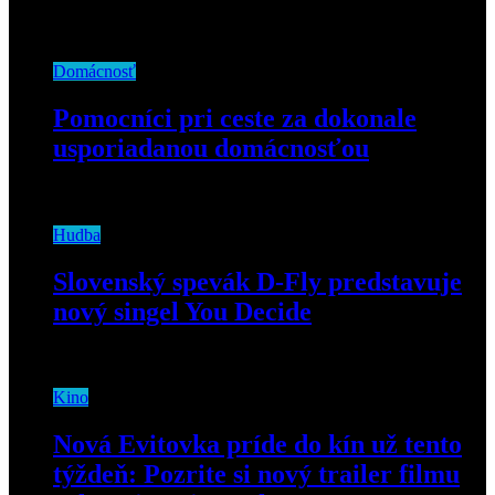
13. septembra 2018
Domácnosť
Pomocníci pri ceste za dokonale
usporiadanou domácnosťou
27. apríla 2022
Hudba
Slovenský spevák D-Fly predstavuje
nový singel You Decide
15. apríla 2021
Kino
Nová Evitovka príde do kín už tento
týždeň: Pozrite si nový trailer filmu