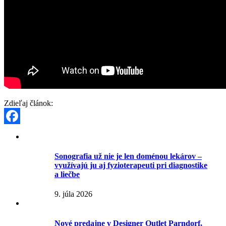
Zdieľaj článok:
Facebook
Sonografia už nie je len doménou lekárov –
využívajú ju aj fyzioterapeuti pri diagnostike
a liečbe
9. júla 2026
Nové predajne v Designer Outlet Parndorf,