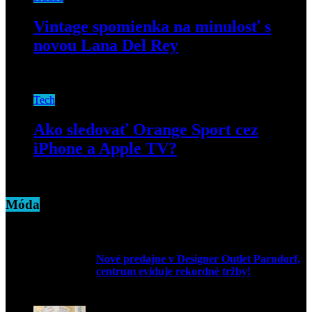
Vintage spomienka na minulosť s
novou Lana Del Rey
21. januára 2021
Tech
Ako sledovať Orange Sport cez
iPhone a Apple TV?
8. októbra 2018
Móda
Nové predajne v Designer Outlet Parndorf,
centrum eviduje rekordné tržby!
3. mája 2026