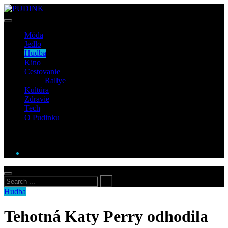
Móda
Jedlo
Hudba
Kino
Cestovanie
Rallye
Kultúra
Zdravie
Tech
O Pudinku
Hudba
Tehotná Katy Perry odhodila