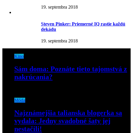
19. septembra 2018
Steven Pinker: Priemerné IQ rastie každú
dekádu
19. septembra 2018
Kino
Sám doma: Poznáte tieto tajomstvá z
nakrúcania?
27. decembra 2019
Móda
Najznámejšia talianska blogerka sa
vydala: Jedny svadobné šaty jej
nestačili!