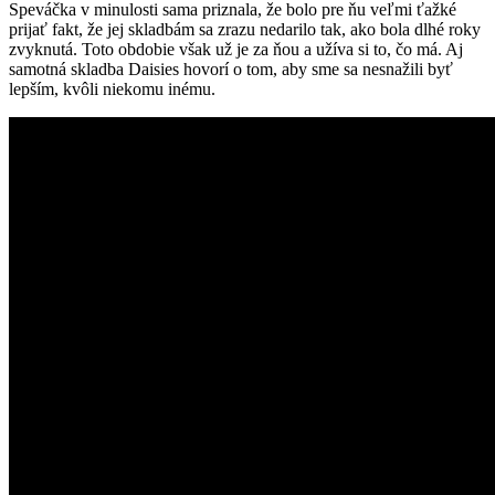
Speváčka v minulosti sama priznala, že bolo pre ňu veľmi ťažké
prijať fakt, že jej skladbám sa zrazu nedarilo tak, ako bola dlhé roky
zvyknutá. Toto obdobie však už je za ňou a užíva si to, čo má. Aj
samotná skladba Daisies hovorí o tom, aby sme sa nesnažili byť
lepším, kvôli niekomu inému.