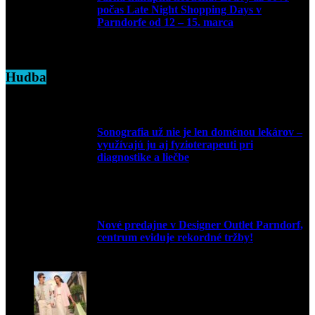
počas Late Night Shopping Days v
Parndorfe od 12 – 15. marca
7. marca 2025
Hudba
Sonografia už nie je len doménou lekárov –
využívajú ju aj fyzioterapeuti pri
diagnostike a liečbe
9. júla 2026
Nové predajne v Designer Outlet Parndorf,
centrum eviduje rekordné tržby!
3. mája 2026