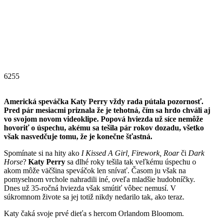
6255
Americká speváčka Katy Perry vždy rada pútala pozornosť.
Pred pár mesiacmi priznala že je tehotná, čím sa hrdo chváli aj
vo svojom novom videoklipe. Popová hviezda už síce nemôže
hovoriť o úspechu, akému sa tešila pár rokov dozadu, všetko
však nasvedčuje tomu, že je konečne šťastná.
Spomínate si na hity ako
I Kissed A Girl, Firework, Roar
či
Dark
Horse
?
Katy Perry
sa dlhé roky tešila tak veľkému úspechu o
akom môže väčšina speváčok len snívať. Časom ju však na
pomyselnom vrchole nahradili iné, oveľa mladšie hudobníčky.
Dnes už 35-ročná hviezda však smútiť vôbec nemusí. V
súkromnom živote sa jej totiž nikdy nedarilo tak, ako teraz.
Katy čaká svoje prvé dieťa s hercom Orlandom Bloomom.