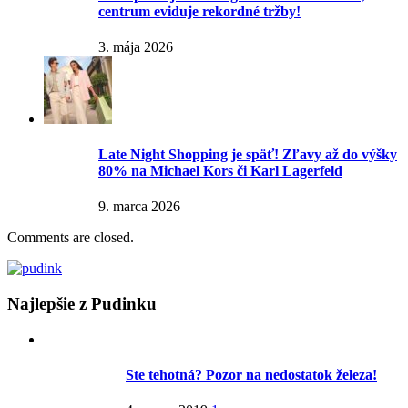
centrum eviduje rekordné tržby!
3. mája 2026
Late Night Shopping je späť! Zľavy až do výšky
80% na Michael Kors či Karl Lagerfeld
9. marca 2026
Comments are closed.
Najlepšie z Pudinku
Ste tehotná? Pozor na nedostatok železa!