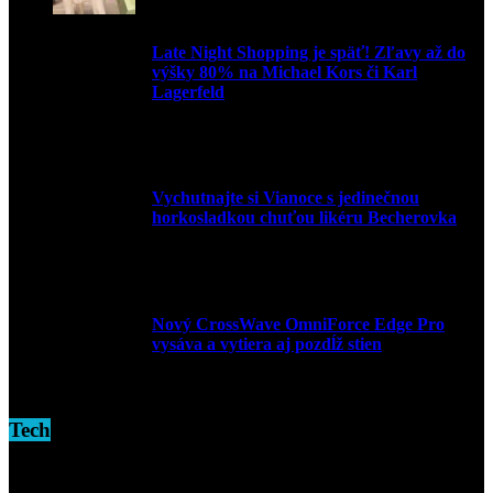
Late Night Shopping je späť! Zľavy až do
výšky 80% na Michael Kors či Karl
Lagerfeld
9. marca 2026
Vychutnajte si Vianoce s jedinečnou
horkosladkou chuťou likéru Becherovka
3. decembra 2024
Nový CrossWave OmniForce Edge Pro
vysáva a vytiera aj pozdĺž stien
16. novembra 2024
Tech