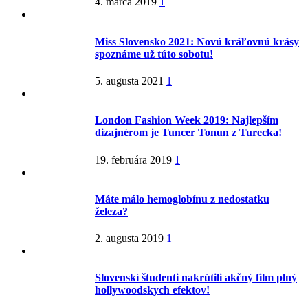
4. marca 2019
1
Miss Slovensko 2021: Novú kráľovnú krásy
spoznáme už túto sobotu!
5. augusta 2021
1
London Fashion Week 2019: Najlepším
dizajnérom je Tuncer Tonun z Turecka!
19. februára 2019
1
Máte málo hemoglobínu z nedostatku
železa?
2. augusta 2019
1
Slovenskí študenti nakrútili akčný film plný
hollywoodskych efektov!