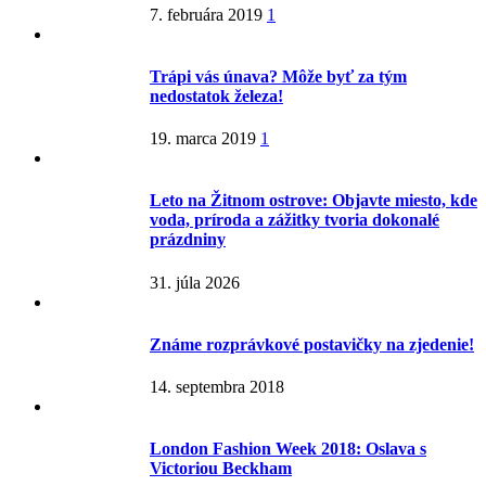
7. februára 2019
1
Trápi vás únava? Môže byť za tým
nedostatok železa!
19. marca 2019
1
Leto na Žitnom ostrove: Objavte miesto, kde
voda, príroda a zážitky tvoria dokonalé
prázdniny
31. júla 2026
Známe rozprávkové postavičky na zjedenie!
14. septembra 2018
London Fashion Week 2018: Oslava s
Victoriou Beckham