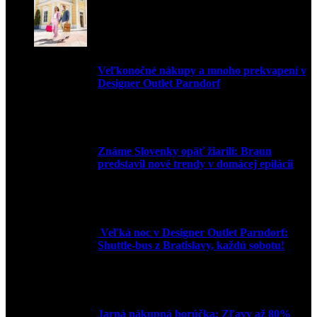
Veľkonočné nákupy a mnoho prekvapení v
Designer Outlet Parndorf
30. marca 2026
Známe Slovenky opäť žiarili: Braun
predstavil nové trendy v domácej epilácii
2. júna 2025
Veľká noc v Designer Outlet Parndorf:
Shuttle-bus z Bratislavy, každú sobotu!
16. apríla 2025
Jarná nákupná horúčka: Zľavy až 80%