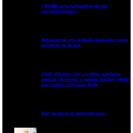
GROHE prináša kúpeľne do ulíc
slovenských miest
10. júla 2026
Jednoduchá cesta k hladkej pokožke s mini
novinkou od Braun
27. mája 2026
OMV eMotion: Sieť rýchleho nabíjania
prepája Slovensko a ponúka špičkové služby
pre vodičov aj firemné flotily
1. apríla 2026
Tipy na správne umývanie auta
5. marca 2026