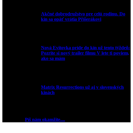
Akčné dobrodružstvo pre celú rodinu. Do
kín sa opäť vrátia Příšerákovi
15. marca 2022
Nová Evitovka príde do kín už tento týždeň:
Pozrite si nový trailer filmu V lete ti poviem,
ako sa mám
14. februára 2022
Matrix Resurrections už aj v slovenských
kinách
27. januára 2022
2018 © Ej kej ej sme Pudink.
Chceš reklamu? My sme
pripravení
Píš nám okamžite....