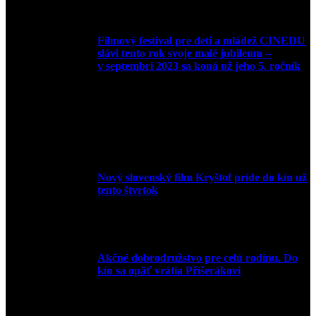
Filmový festival pre deti a mládež CINEDU
slávi tento rok svoje malé jubileum –
v septembri 2023 sa koná už jeho 5. ročník
10. augusta 2023
Nový slovenský film Kryštof príde do kín už
tento štvrtok
20. apríla 2022
Akčné dobrodružstvo pre celú rodinu. Do
kín sa opäť vrátia Příšerákovi
15. marca 2022