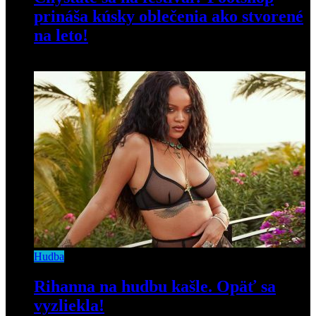
prináša kúsky oblečenia ako stvorené
na leto!
18. júla 2019
Hudba
Rihanna na hudbu kašle. Opäť sa
vyzliekla!