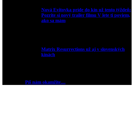
Nová Evitovka príde do kín už tento týždeň:
Pozrite si nový trailer filmu V lete ti poviem,
ako sa mám
14. februára 2022
Matrix Resurrections už aj v slovenských
kinách
27. januára 2022
2018 © Ej kej ej sme Pudink.
Chceš reklamu? My sme
pripravení
Píš nám okamžite....