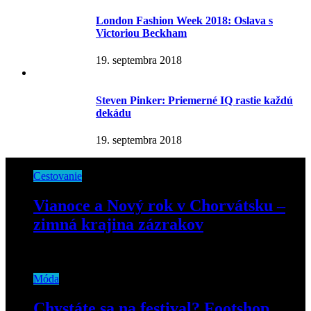
London Fashion Week 2018: Oslava s
Victoriou Beckham
19. septembra 2018
Steven Pinker: Priemerné IQ rastie každú
dekádu
19. septembra 2018
Cestovanie
Vianoce a Nový rok v Chorvátsku –
zimná krajina zázrakov
19. decembra 2024
Móda
Chystáte sa na festival? Footshop