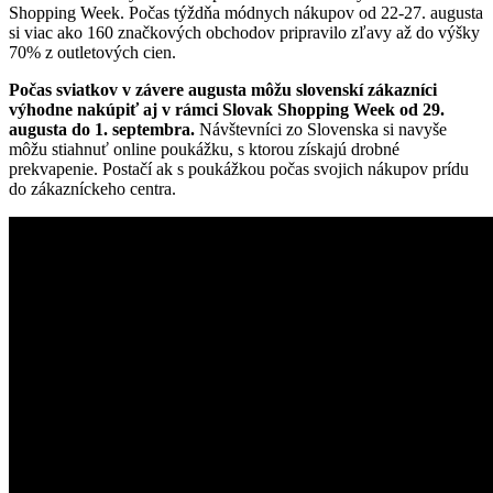
Shopping Week. Počas týždňa módnych nákupov od 22-27. augusta
si viac ako 160 značkových obchodov pripravilo zľavy až do výšky
70% z outletových cien.
Počas sviatkov v závere augusta môžu slovenskí zákazníci
výhodne nakúpiť aj v rámci Slovak Shopping Week od 29.
augusta do 1. septembra.
Návštevníci zo Slovenska si navyše
môžu stiahnuť online poukážku, s ktorou získajú drobné
prekvapenie. Postačí ak s poukážkou počas svojich nákupov prídu
do zákazníckeho centra.