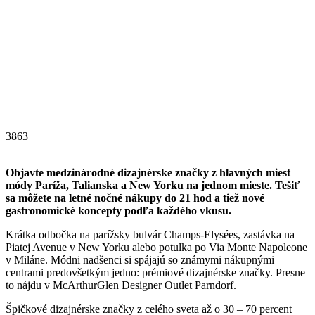
3863
Objavte medzinárodné dizajnérske značky z hlavných miest
módy Paríža, Talianska a New Yorku na jednom mieste. Tešiť
sa môžete na letné nočné nákupy do 21 hod a tiež nové
gastronomické koncepty podľa každého vkusu.
Krátka odbočka na parížsky bulvár Champs-Elysées, zastávka na
Piatej Avenue v New Yorku alebo potulka po Via Monte Napoleone
v Miláne. Módni nadšenci si spájajú so známymi nákupnými
centrami predovšetkým jedno: prémiové dizajnérske značky. Presne
to nájdu v McArthurGlen Designer Outlet Parndorf.
Špičkové dizajnérske značky z celého sveta až o 30 – 70 percent