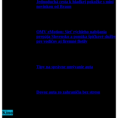
Jednoduchá cesta k hladkej pokožke s mini
novinkou od Braun
27. mája 2026
OMV eMotion: Sieť rýchleho nabíjania
prepája Slovensko a ponúka špičkové služby
pre vodičov aj firemné flotily
1. apríla 2026
Tipy na správne umývanie auta
5. marca 2026
Dovoz auta zo zahraničia bez stresu
5. marca 2026
Kino