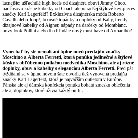
lacnejšie: ušľachtilé high heels od dizajnéra obuvi Jimmy Choo,
nadčasovo krásne kabelky od Coach alebo radšej štýlové key-pieces
značky Karl Lagerfeld? Exkluzívna dizajnérska móda Roberto
Cavalli alebo Joop!, luxusné topánky a doplnky od Bally, trendy
dizajnové kabelky od Aigner, nápady na darčeky od Montblanc,
nový look Pollini alebo iba hľadáte nový must have od Armaniho?
Vynechať by ste nemali ani úplne novú predajňu značky
Moschino a Alberta Ferretti, ktorá ponúka jedinečné a štýlové
kúsky s obľúbenou potlačou medvedíka Moschino, ale aj rôzne
doplnky, obuv a kabelky s eleganciou Alberta Ferretti.
Pred pár
týždňami sa v úplne novom šate otvorila tiež vynovená predajňa
značky Karl Lagerfeld, ktorá je najväčším outletom v Európe.
Pánska ale aj dámska konfekcia ponúka bohatú zmesku oblečenia
ale aj doplnkov, ktoré oživia každý outfit.