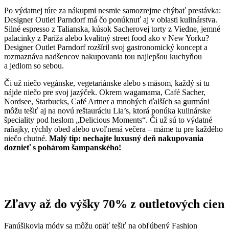
Po výdatnej túre za nákupmi nesmie samozrejme chýbať prestávka:
Designer Outlet Parndorf má čo ponúknuť aj v oblasti kulinárstva.
Silné espresso z Talianska, kúsok Sacherovej torty z Viedne, jemné
palacinky z Paríža alebo kvalitný street food ako v New Yorku?
Designer Outlet Parndorf rozšíril svoj gastronomický koncept a
rozmaznáva nadšencov nakupovania tou najlepšou kuchyňou
a jedlom so sebou.
Či už niečo vegánske, vegetariánske alebo s mäsom, každý si tu
nájde niečo pre svoj jazýček. Okrem wagamama, Café Sacher,
Nordsee, Starbucks, Café Artner a mnohých ďalších sa gurmáni
môžu tešiť aj na novú reštauráciu Lia’s, ktorá ponúka kulinárske
špeciality pod heslom „Delicious Moments“. Či už sú to výdatné
raňajky, rýchly obed alebo uvoľnená večera – máme tu pre každého
niečo chutné.
Malý tip: nechajte luxusný deň nakupovania
doznieť s pohárom šampanského!
Zľavy až do výšky 70% z outletových cien
Fanúšikovia módy sa môžu opäť tešiť na obľúbený Fashion