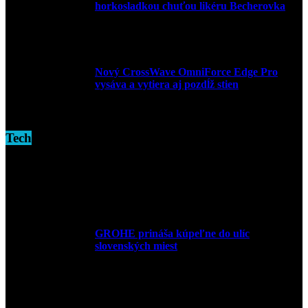
horkosladkou chuťou likéru Becherovka
3. decembra 2024
Nový CrossWave OmniForce Edge Pro
vysáva a vytiera aj pozdĺž stien
16. novembra 2024
Tech
GROHE prináša kúpeľne do ulíc
slovenských miest
10. júla 2026