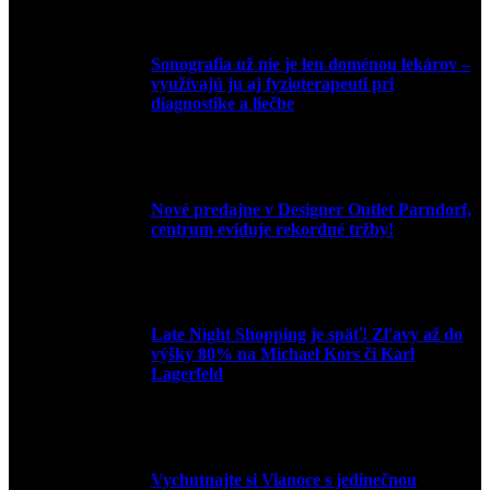
Sonografia už nie je len doménou lekárov –
využívajú ju aj fyzioterapeuti pri
diagnostike a liečbe
9. júla 2026
Nové predajne v Designer Outlet Parndorf,
centrum eviduje rekordné tržby!
3. mája 2026
Late Night Shopping je späť! Zľavy až do
výšky 80% na Michael Kors či Karl
Lagerfeld
9. marca 2026
Vychutnajte si Vianoce s jedinečnou