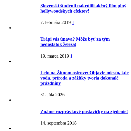
Slovenskí študenti nakrútili akčný film plný
hollywoodskych efektov!
7. februára 2019
1
Trápi vás únava? Môže byť za tým
nedostatok železa!
19. marca 2019
1
Leto na Žitnom ostrove: Objavte miesto, kde
voda, príroda a zážitky tvoria dokonalé
prázdniny
31. júla 2026
Známe rozprávkové postavičky na zjedenie!
14. septembra 2018