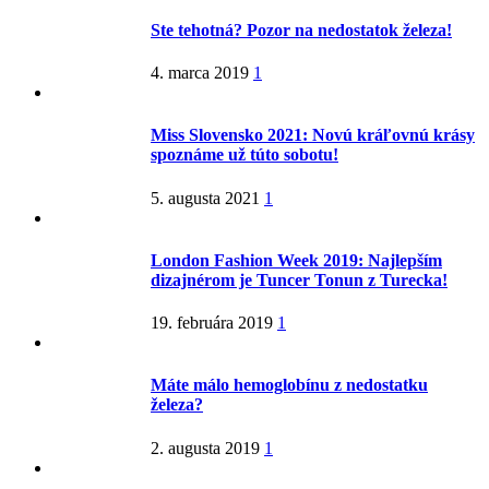
Ste tehotná? Pozor na nedostatok železa!
4. marca 2019
1
Miss Slovensko 2021: Novú kráľovnú krásy
spoznáme už túto sobotu!
5. augusta 2021
1
London Fashion Week 2019: Najlepším
dizajnérom je Tuncer Tonun z Turecka!
19. februára 2019
1
Máte málo hemoglobínu z nedostatku
železa?
2. augusta 2019
1