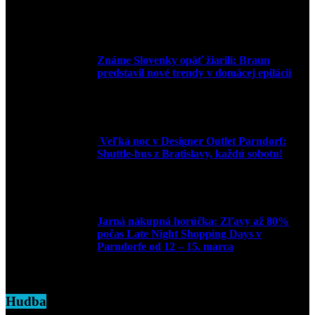
30. marca 2026
Známe Slovenky opäť žiarili: Braun
predstavil nové trendy v domácej epilácii
2. júna 2025
Veľká noc v Designer Outlet Parndorf:
Shuttle-bus z Bratislavy, každú sobotu!
16. apríla 2025
Jarná nákupná horúčka: Zľavy až 80%
počas Late Night Shopping Days v
Parndorfe od 12 – 15. marca
7. marca 2025
Hudba