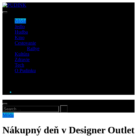
Móda
Jedlo
Hudba
Kino
Cestovanie
Rallye
Kultúra
Zdravie
Tech
O Pudinku
Móda
Nákupný deň v Designer Outlet