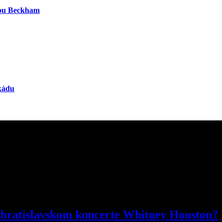
iou Beckham
ekádu
a bratislavskom koncerte Whitney Houston?