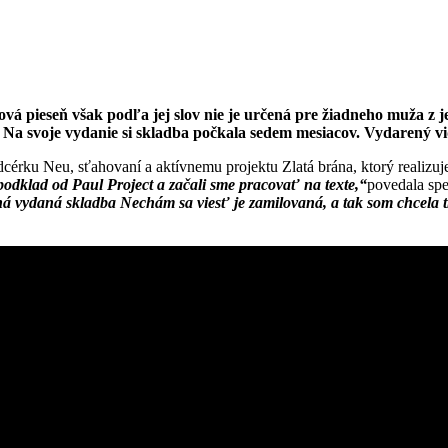
 pieseň však podľa jej slov nie je určená pre žiadneho muža z jej
Na svoje vydanie si skladba počkala sedem mesiacov. Vydarený vid
 o dcérku Neu, sťahovaní a aktívnemu projektu Zlatá brána, ktorý realiz
podklad od Paul Project a začali sme pracovať na texte,“
povedala sp
ná vydaná skladba Nechám sa viesť je zamilovaná, a tak som chcela 