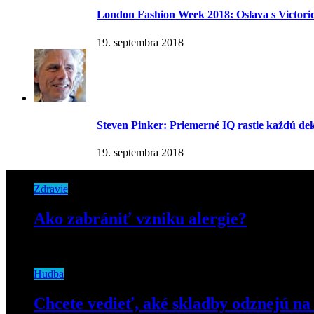
London Fashion Week 2018: Oslava s Victor
19. septembra 2018
Steven Pinker: Priemerné IQ rastie každú d
19. septembra 2018
Zdravie
Ako zabrániť vzniku alergie?
23. marca 2021
Hudba
Chcete vedieť, aké skladby odznejú n