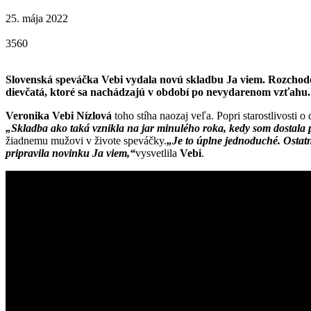
25. mája 2022
3560
Slovenská speváčka Vebi vydala novú skladbu Ja viem. Rozchodová
dievčatá, ktoré sa nachádzajú v období po nevydarenom vzťahu. 
Veronika Vebi Nízlová
toho stíha naozaj veľa. Popri starostlivosti
„Skladba ako taká vznikla na jar minulého roka, kedy som dostala 
žiadnemu mužovi v živote speváčky.
„Je to úplne jednoduché. Ostat
pripravila novinku Ja viem,“
vysvetlila
Vebi
.