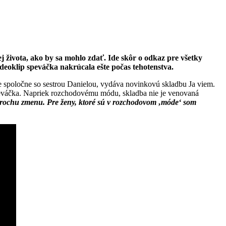
 života, ako by sa mohlo zdať. Ide skôr o odkaz pre všetky
eoklip speváčka nakrúcala ešte počas tehotenstva.
uje spoločne so sestrou Danielou, vydáva novinkovú skladbu Ja viem.
eváčka. Napriek rozchodovému módu, skladba nie je venovaná
trochu zmenu. Pre ženy, ktoré sú v rozchodovom ‚móde‘ som