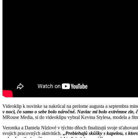
Videoklip k novinke sa nakrúcal na prelome augusta a septembra min
v noci, čo samo o sebe bolo náročné. Naviac mi bolo extrémne zle,
MRouse Media, si do videoklipu vybral Kevina Stylesa, modela a fitnes
Veronika a Daniela Nízlové v týchto dňoch finalizujú svoje sťahova
svojich pracovných aktivitách.
„Prebiehajú skúšky s kapelou, s ktoro