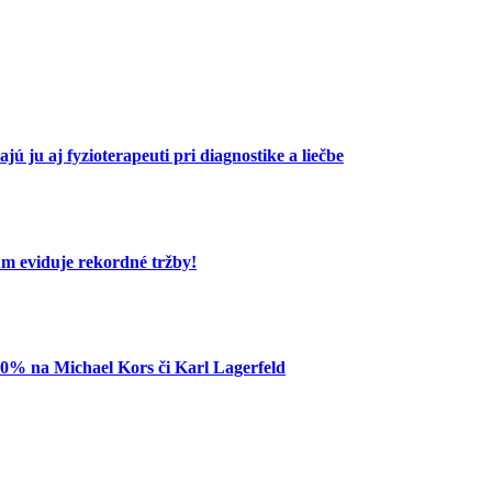
ú ju aj fyzioterapeuti pri diagnostike a liečbe
um eviduje rekordné tržby!
80% na Michael Kors či Karl Lagerfeld