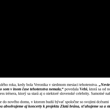
ulého roka, kedy bola Veronika v siedmom mesiaci tehotenstva
.
„Nevie
 čo som v inom čase tehotenstva nemala
,“
povedala
Vebi
, ktorá sa od 
s trénera, ktorý sa stará aj o niektoré slovenské celebrity. Samotné n
nie do nového domu, v ktorom budú bývať spoločne so svojimi dcérami
u absolvujeme aj koncerty k projektu Zlatá brána, sťahujeme sa a sta