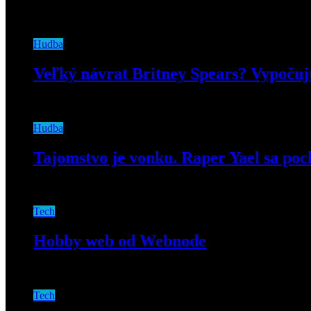
12. februára 2020
Hudba
Veľký návrat Britney Spears? Vypočuj
9. júna 2020
Hudba
Tajomstvo je vonku. Raper Yael sa poc
14. februára 2022
Tech
Hobby web od Webnode
19. septembra 2019
Tech