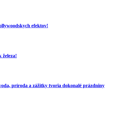
hollywoodskych efektov!
 železa!
voda, príroda a zážitky tvoria dokonalé prázdniny