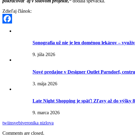
pokračovať aj v sólovom projekte,“
dodala speváčka.
Zdieľaj článok:
Facebook
Sonografia už nie je len doménou lekárov – využívaj
9. júla 2026
Nové predajne v Designer Outlet Parndorf, centr
3. mája 2026
Late Night Shopping je späť! Zľavy až do výšky 
9. marca 2026
twiins
vebi
veronika nizlova
Comments are closed.