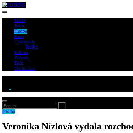
Móda
Jedlo
Hudba
Kino
Cestovanie
Rallye
Kultúra
Zdravie
Tech
O Pudinku
Hudba
Veronika Nízlová vydala rozcho