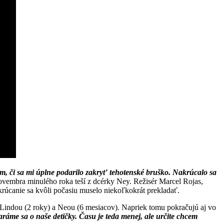
m, či sa mi úplne podarilo zakryť tehotenské bruško.
Nakrúcalo sa
novembra minulého roka teší z dcérky Ney. Režisér Marcel Rojas,
akrúcanie sa kvôli počasiu muselo niekoľkokrát prekladať.
 Lindou (2 roky) a Neou (6 mesiacov). Napriek tomu pokračujú aj vo
ráme sa o naše detičky. Času je teda menej, ale určite chcem