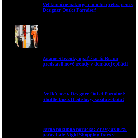
Veľkonočné nákupy a mnoho prekvapení v
Designer Outlet Parndorf
30. marca 2026
Známe Slovenky opäť žiarili: Braun
predstavil nové trendy v domácej epilácii
2. júna 2025
Veľká noc v Designer Outlet Parndorf:
Shuttle-bus z Bratislavy, každú sobotu!
16. apríla 2025
Jarná nákupná horúčka: Zľavy až 80%
počas Late Night Shopping Days v