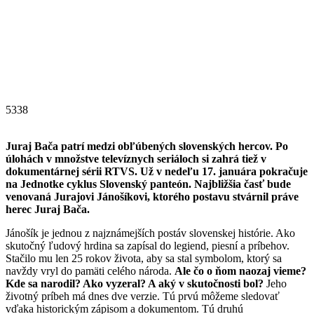
5338
Juraj Bača patrí medzi obľúbených slovenských hercov. Po
úlohách v množstve televíznych seriáloch si zahrá tiež v
dokumentárnej sérii RTVS. Už v nedeľu 17. januára pokračuje
na Jednotke cyklus Slovenský panteón. Najbližšia časť bude
venovaná Jurajovi Jánošíkovi, ktorého postavu stvárnil práve
herec Juraj Bača.
Jánošík je jednou z najznámejších postáv slovenskej histórie. Ako
skutočný ľudový hrdina sa zapísal do legiend, piesní a príbehov.
Stačilo mu len 25 rokov života, aby sa stal symbolom, ktorý sa
navždy vryl do pamäti celého národa.
Ale čo o ňom naozaj vieme?
Kde sa narodil? Ako vyzeral? A aký v skutočnosti bol?
Jeho
životný príbeh má dnes dve verzie. Tú prvú môžeme sledovať
vďaka historickým zápisom a dokumentom. Tú druhú