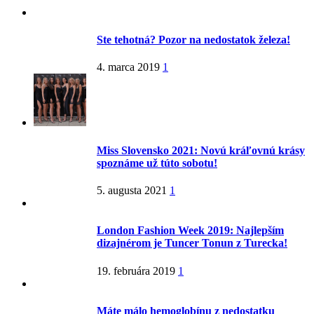
Ste tehotná? Pozor na nedostatok železa!
4. marca 2019
1
Miss Slovensko 2021: Novú kráľovnú krásy
spoznáme už túto sobotu!
5. augusta 2021
1
London Fashion Week 2019: Najlepším
dizajnérom je Tuncer Tonun z Turecka!
19. februára 2019
1
Máte málo hemoglobínu z nedostatku