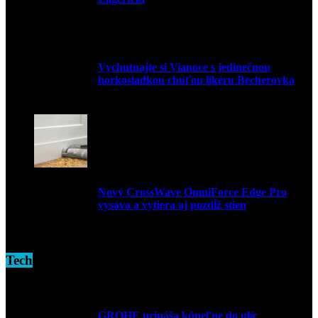
9. marca 2026
Vychutnajte si Vianoce s jedinečnou
horkosladkou chuťou likéru Becherovka
3. decembra 2024
Nový CrossWave OmniForce Edge Pro
vysáva a vytiera aj pozdĺž stien
16. novembra 2024
Tech
GROHE prináša kúpeľne do ulíc