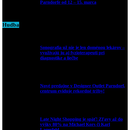
Parndorfe od 12 – 15. marca
7. marca 2025
Hudba
Sonografia už nie je len doménou lekárov –
využívajú ju aj fyzioterapeuti pri
diagnostike a liečbe
9. júla 2026
Nové predajne v Designer Outlet Parndorf,
centrum eviduje rekordné tržby!
3. mája 2026
Late Night Shopping je späť! Zľavy až do
výšky 80% na Michael Kors či Karl
Lagerfeld