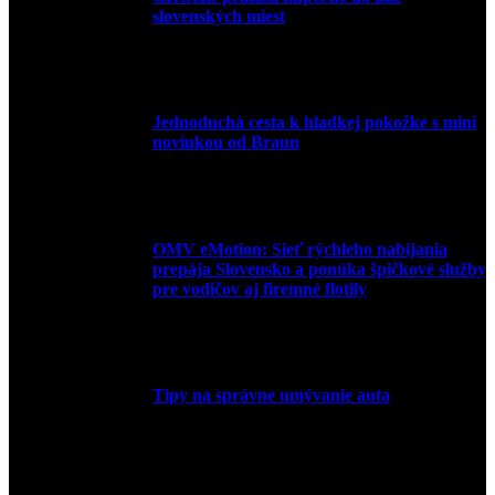
slovenských miest
10. júla 2026
Jednoduchá cesta k hladkej pokožke s mini
novinkou od Braun
27. mája 2026
OMV eMotion: Sieť rýchleho nabíjania
prepája Slovensko a ponúka špičkové služby
pre vodičov aj firemné flotily
1. apríla 2026
Tipy na správne umývanie auta
5. marca 2026