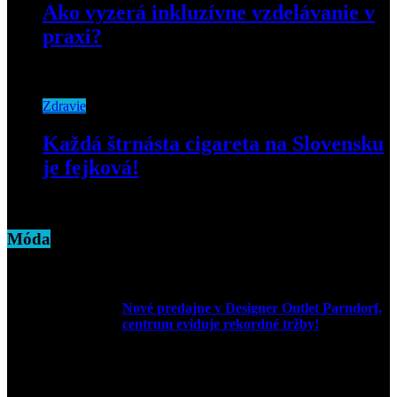
Ako vyzerá inkluzívne vzdelávanie v
praxi?
12. decembra 2019
Zdravie
Každá štrnásta cigareta na Slovensku
je fejková!
11. júna 2019
Móda
Nové predajne v Designer Outlet Parndorf,
centrum eviduje rekordné tržby!
3. mája 2026