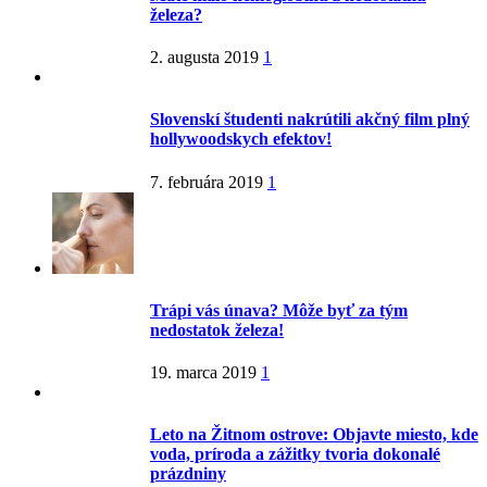
železa?
2. augusta 2019
1
Slovenskí študenti nakrútili akčný film plný
hollywoodskych efektov!
7. februára 2019
1
Trápi vás únava? Môže byť za tým
nedostatok železa!
19. marca 2019
1
Leto na Žitnom ostrove: Objavte miesto, kde
voda, príroda a zážitky tvoria dokonalé
prázdniny