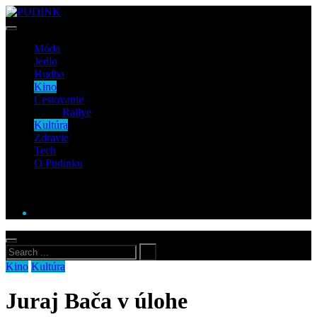
Móda
Jedlo
Hudba
Kino
Cestovanie
Rallye
Kultúra
Zdravie
Tech
O Pudinku
Kino
Kultúra
Juraj Bača v úlohe