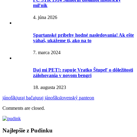
míľnik
4. júna 2026
Spartanské príbehy hodné nasledovania! Ak ešte
váhaš, ukážeme ti, ako na to
7. marca 2024
Daj mi PET!: rapuje Vratko Štupeľ o dôležitosti
zálohovania v novom bengri
18. augusta 2023
jánošík
juraj bača
juraj jánošík
slovenský panteon
Comments are closed.
Najlepšie z Pudinku