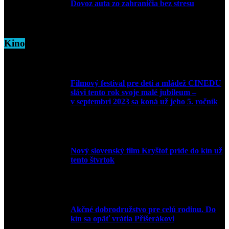
Dovoz auta zo zahraničia bez stresu
5. marca 2026
Kino
Filmový festival pre deti a mládež CINEDU
slávi tento rok svoje malé jubileum –
v septembri 2023 sa koná už jeho 5. ročník
10. augusta 2023
Nový slovenský film Kryštof príde do kín už
tento štvrtok
20. apríla 2022
Akčné dobrodružstvo pre celú rodinu. Do
kín sa opäť vrátia Příšerákovi