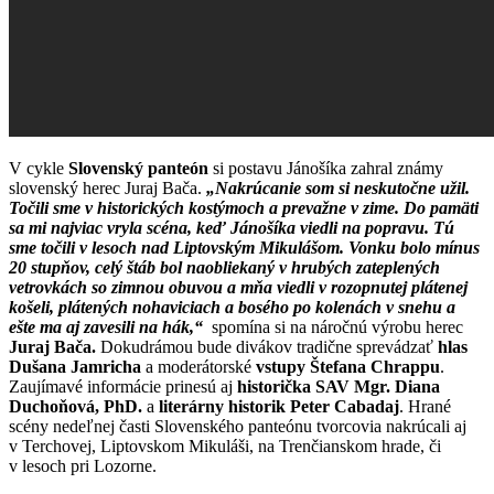
V cykle
Slovenský panteón
si postavu Jánošíka zahral známy
slovenský herec Juraj Bača.
„Nakrúcanie som si neskutočne užil.
Točili sme v historických kostýmoch a prevažne v zime. Do pamäti
sa mi najviac vryla scéna, keď Jánošíka viedli na popravu. Tú
sme točili v lesoch nad Liptovským Mikulášom. Vonku bolo mínus
20 stupňov, celý štáb bol naobliekaný v hrubých zateplených
vetrovkách so zimnou obuvou a mňa viedli v rozopnutej plátenej
košeli, plátených nohaviciach a bosého po kolenách v snehu a
ešte ma aj zavesili na hák,“
spomína si na náročnú výrobu herec
Juraj Bača.
Dokudrámou bude divákov tradične sprevádzať
hlas
Dušana Jamricha
a moderátorské
vstupy Štefana Chrappu
.
Zaujímavé informácie prinesú aj
historička SAV Mgr. Diana
Duchoňová, PhD.
a
literárny historik Peter Cabadaj
. Hrané
scény nedeľnej časti Slovenského panteónu tvorcovia nakrúcali aj
v Terchovej, Liptovskom Mikuláši, na Trenčianskom hrade, či
v lesoch pri Lozorne.