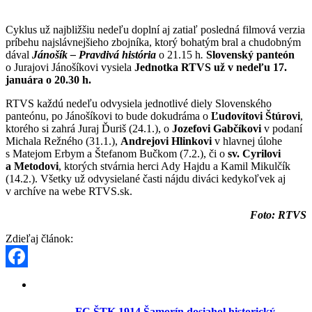
Cyklus už najbližšiu nedeľu doplní aj zatiaľ posledná filmová verzia
príbehu najslávnejšieho zbojníka, ktorý bohatým bral a chudobným
dával
Jánošík – Pravdivá história
o 21.15 h
.
Slovenský panteón
o Jurajovi Jánošíkovi vysiela
Jednotka RTVS už v nedeľu 17.
januára o 20.30 h.
RTVS každú nedeľu odvysiela jednotlivé diely Slovenského
panteónu, po Jánošíkovi to bude dokudráma o
Ľudovítovi Štúrovi
,
ktorého si zahrá Juraj Ďuriš (24.1.), o
Jozefovi Gabčíkovi
v podaní
Michala Režného (31.1.),
Andrejovi Hlinkovi
v hlavnej úlohe
s Matejom Erbym a Štefanom Bučkom (7.2.), či o
sv. Cyrilovi
a Metodovi
, ktorých stvárnia herci Ady Hajdu a Kamil Mikulčík
(14.2.). Všetky už odvysielané časti nájdu diváci kedykoľvek aj
v archíve na webe RTVS.sk.
Foto: RTVS
Zdieľaj článok:
Facebook
FC ŠTK 1914 Šamorín dosiahol historický