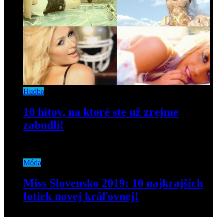
Hudba
10 hitov, na ktoré ste už zrejme
zabudli!
15. februára 2019
Móda
Miss Slovensko 2019: 10 najkrajších
fotiek novej kráľovnej!
29. apríla 2019