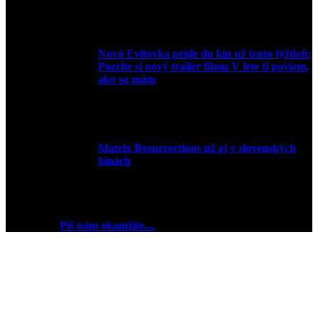
15. marca 2022
Nová Evitovka príde do kín už tento týždeň:
Pozrite si nový trailer filmu V lete ti poviem,
ako sa mám
14. februára 2022
Matrix Resurrections už aj v slovenských
kinách
27. januára 2022
2018 © Ej kej ej sme Pudink.
Chceš reklamu? My sme
pripravení
Píš nám okamžite....