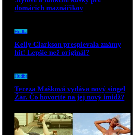
domácich maznáčikov
5. februára 2019
Hudba
Kelly Clarkson prespievala známy
hit! Lepšie než originál?
9. marca 2020
Hudba
Tereza Mašková vydáva nový singel
Žár. Čo hovoríte na jej nový imidž?
17. júna 2019