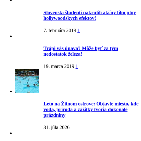
Slovenskí študenti nakrútili akčný film plný
hollywoodskych efektov!
7. februára 2019
1
Trápi vás únava? Môže byť za tým
nedostatok železa!
19. marca 2019
1
Leto na Žitnom ostrove: Objavte miesto, kde
voda, príroda a zážitky tvoria dokonalé
prázdniny
31. júla 2026