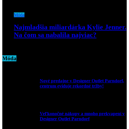
15. novembra 2019
Móda
Najmladšia miliardárka Kylie Jenner.
Na čom sa nabalila najviac?
8. marca 2019
Móda
Nové predajne v Designer Outlet Parndorf,
centrum eviduje rekordné tržby!
3. mája 2026
Veľkonočné nákupy a mnoho prekvapení v
Designer Outlet Parndorf