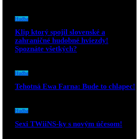
17. júna 2019
Hudba
Klip ktorý spojil slovenské a
zahraničné hudobné hviezdy!
Spoznáte všetkých?
13. januára 2021
Hudba
Tehotná Ewa Farna: Bude to chlapec!
27. februára 2019
Hudba
Sexi TWiiNS-ky s novým účesom!
21. novembra 2018