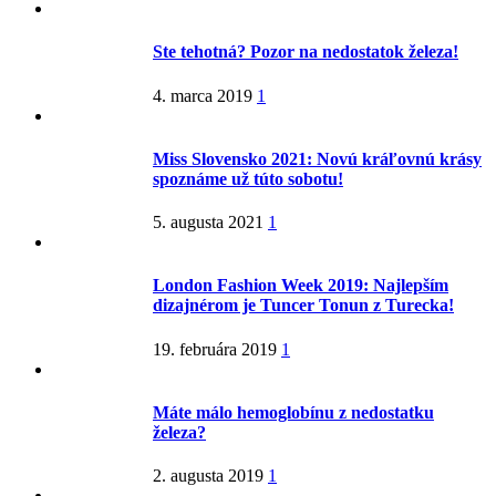
Ste tehotná? Pozor na nedostatok železa!
4. marca 2019
1
Miss Slovensko 2021: Novú kráľovnú krásy
spoznáme už túto sobotu!
5. augusta 2021
1
London Fashion Week 2019: Najlepším
dizajnérom je Tuncer Tonun z Turecka!
19. februára 2019
1
Máte málo hemoglobínu z nedostatku
železa?
2. augusta 2019
1