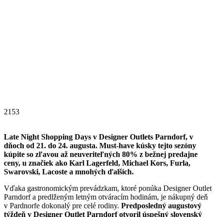
2153
Late Night Shopping Days v Designer Outlets Parndorf, v
dňoch od 21. do 24. augusta. Must-have kúsky tejto sezóny
kúpite so zľavou až neuveriteľných 80% z bežnej predajne
ceny, u značiek ako Karl Lagerfeld, Michael Kors, Furla,
Swarovski, Lacoste a mnohých ďalších.
Vďaka gastronomickým prevádzkam, ktoré ponúka Designer Outlet
Parndorf a predlženým letným otváracím hodinám, je nákupný deň
v Pardnorfe dokonalý pre celé rodiny.
Predposledný augustový
týždeň v Designer Outlet Parndorf otvoril úspešný slovenský