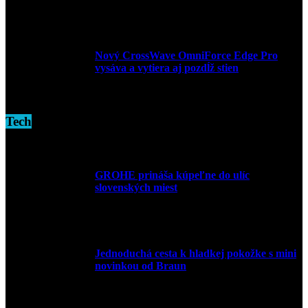
3. decembra 2024
Nový CrossWave OmniForce Edge Pro
vysáva a vytiera aj pozdĺž stien
16. novembra 2024
Tech
GROHE prináša kúpeľne do ulíc
slovenských miest
10. júla 2026
Jednoduchá cesta k hladkej pokožke s mini
novinkou od Braun
27. mája 2026