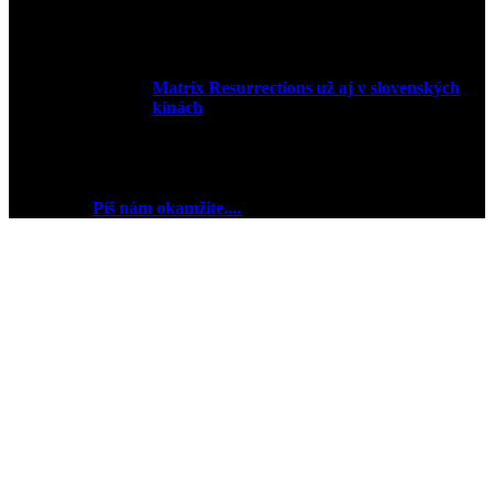
14. februára 2022
Matrix Resurrections už aj v slovenských
kinách
27. januára 2022
2018 © Ej kej ej sme Pudink.
Chceš reklamu? My sme
pripravení
Píš nám okamžite....