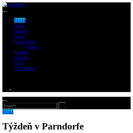
Móda
Jedlo
Hudba
Kino
Cestovanie
Rallye
Kultúra
Zdravie
Tech
O Pudinku
Móda
Týždeň v Parndorfe