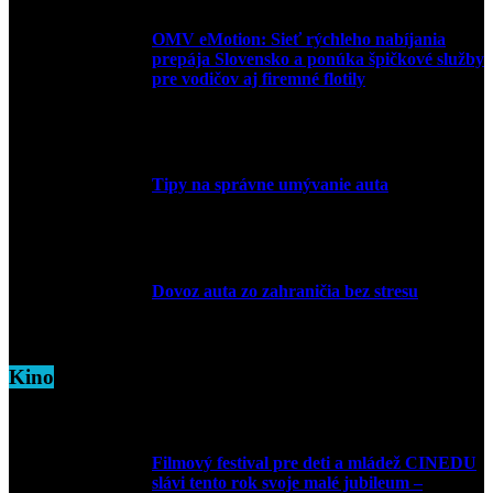
OMV eMotion: Sieť rýchleho nabíjania
prepája Slovensko a ponúka špičkové služby
pre vodičov aj firemné flotily
1. apríla 2026
Tipy na správne umývanie auta
5. marca 2026
Dovoz auta zo zahraničia bez stresu
5. marca 2026
Kino
Filmový festival pre deti a mládež CINEDU
slávi tento rok svoje malé jubileum –