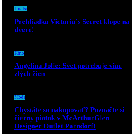
Hudba
Prehliadka Victoria´s Secret klope na
dvere!
2. novembra 2018
Kino
Angelina Jolie: Svet potrebuje viac
zlých žien
17. októbra 2019
Móda
Chystáte sa nakupovať? Poznačte si
čierny piatok v McArthurGlen
Designer Outlet Parndorf!