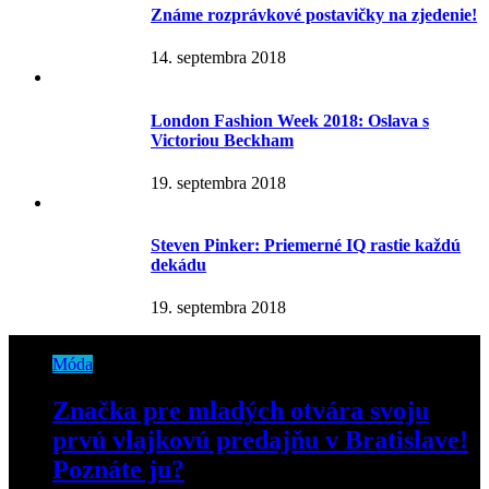
Známe rozprávkové postavičky na zjedenie!
14. septembra 2018
London Fashion Week 2018: Oslava s
Victoriou Beckham
19. septembra 2018
Steven Pinker: Priemerné IQ rastie každú
dekádu
19. septembra 2018
Móda
Značka pre mladých otvára svoju
prvú vlajkovú predajňu v Bratislave!
Poznáte ju?