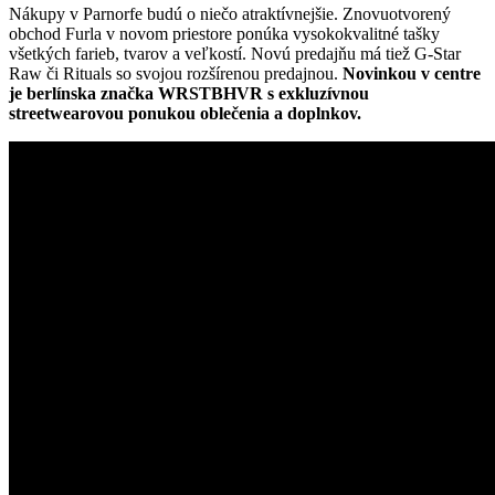
Nákupy v Parnorfe budú o niečo atraktívnejšie. Znovuotvorený
obchod Furla v novom priestore ponúka vysokokvalitné tašky
všetkých farieb, tvarov a veľkostí. Novú predajňu má tiež G-Star
Raw či Rituals so svojou rozšírenou predajnou.
Novinkou v centre
je berlínska značka WRSTBHVR s exkluzívnou
streetwearovou ponukou oblečenia a doplnkov.