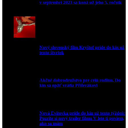
v septembri 2023 sa koná už jeho 5. ročník
10. augusta 2023
Nový slovenský film Kryštof príde do kín už
tento štvrtok
20. apríla 2022
Akčné dobrodružstvo pre celú rodinu. Do
kín sa opäť vrátia Příšerákovi
15. marca 2022
Nová Evitovka príde do kín už tento týždeň:
Pozrite si nový trailer filmu V lete ti poviem,
ako sa mám