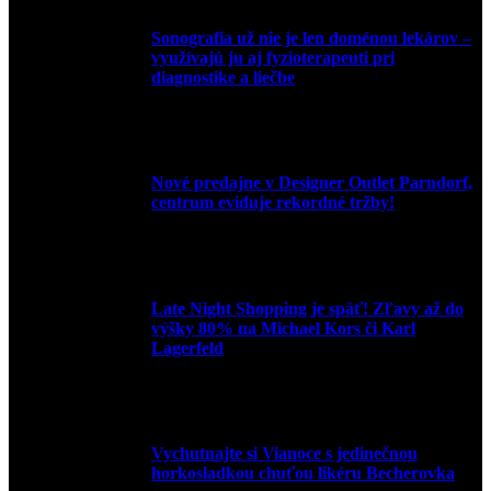
Sonografia už nie je len doménou lekárov –
využívajú ju aj fyzioterapeuti pri
diagnostike a liečbe
9. júla 2026
Nové predajne v Designer Outlet Parndorf,
centrum eviduje rekordné tržby!
3. mája 2026
Late Night Shopping je späť! Zľavy až do
výšky 80% na Michael Kors či Karl
Lagerfeld
9. marca 2026
Vychutnajte si Vianoce s jedinečnou
horkosladkou chuťou likéru Becherovka