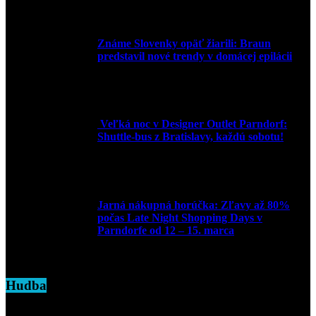
30. marca 2026
Známe Slovenky opäť žiarili: Braun
predstavil nové trendy v domácej epilácii
2. júna 2025
Veľká noc v Designer Outlet Parndorf:
Shuttle-bus z Bratislavy, každú sobotu!
16. apríla 2025
Jarná nákupná horúčka: Zľavy až 80%
počas Late Night Shopping Days v
Parndorfe od 12 – 15. marca
7. marca 2025
Hudba